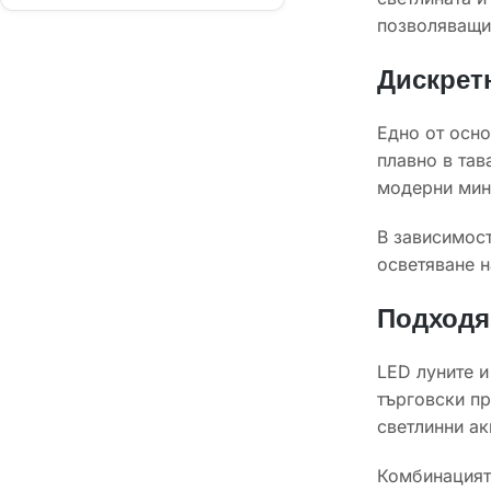
позволяващи 
Дискретн
Едно от осно
плавно в тав
модерни мини
В зависимост
осветяване н
Подходя
LED луните и
търговски пр
светлинни ак
Комбинацията