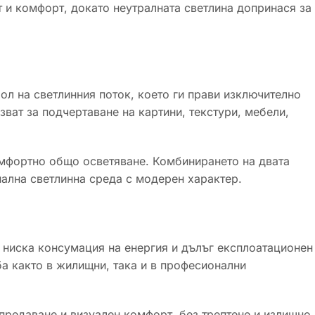
 и комфорт, докато неутралната светлина допринася за
ол на светлинния поток, което ги прави изключително
зват за подчертаване на картини, текстури, мебели,
омфортно общо осветяване. Комбинирането на двата
ална светлинна среда с модерен характер.
 ниска консумация на енергия и дълъг експлоатационен
а както в жилищни, така и в професионални
предаване и визуален комфорт, без трептене и излишно