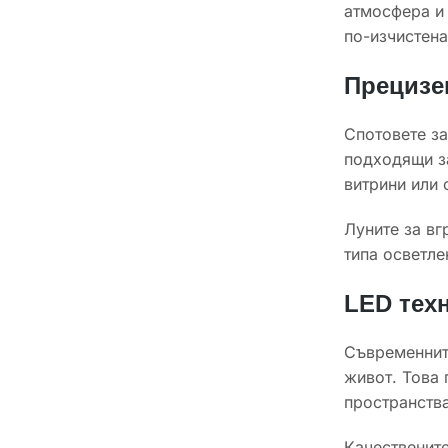
атмосфера и 
по-изчистена
Прецизе
Спотовете за
подходящи за
витрини или 
Луните за вг
типа осветле
LED тех
Съвременните
живот. Това 
пространства
Качествените