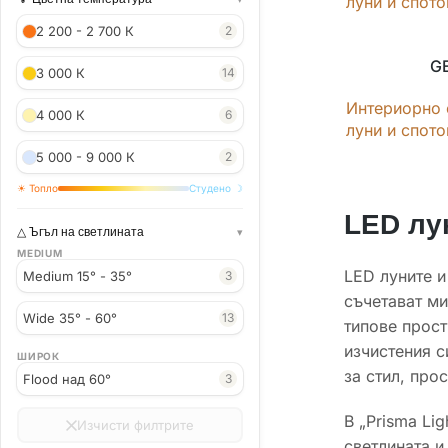
луни и спот
2 200 - 2 700 К
2
G
3 000 К
14
Интериорно 
4 000 К
6
луни и спот
5 000 - 9 000 К
2
☀ Топло
Студено ☽
LED лу
Ъгъл на светлината
MEDIUM
LED луните и
Medium 15° - 35°
3
съчетават ми
Wide 35° - 60°
13
типове прост
изчистения с
ШИРОК
за стил, про
Flood над 60°
3
В „Prisma Li
Изчисти филтрите
светлината и