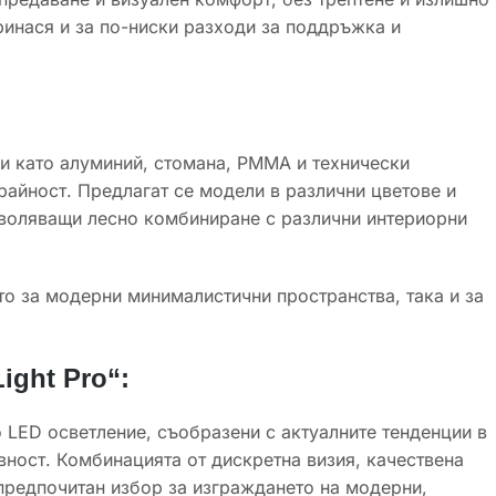
ринася и за по-ниски разходи за поддръжка и
ли като алуминий, стомана, PMMA и технически
айност. Предлагат се модели в различни цветове и
зволяващи лесно комбиниране с различни интериорни
о за модерни минималистични пространства, така и за
ight Pro“:
о LED осветление, съобразени с актуалните тенденции в
вност. Комбинацията от дискретна визия, качествена
предпочитан избор за изграждането на модерни,