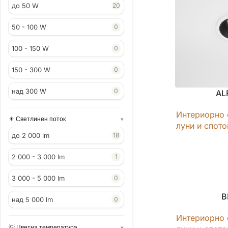
до 50 W
20
50 - 100 W
0
100 - 150 W
0
150 - 300 W
0
над 300 W
0
AL
Интериорно 
Светлинен поток
луни и спот
до 2 000 lm
18
2 000 - 3 000 lm
1
3 000 - 5 000 lm
0
B
над 5 000 lm
0
Интериорно 
Цветна температура