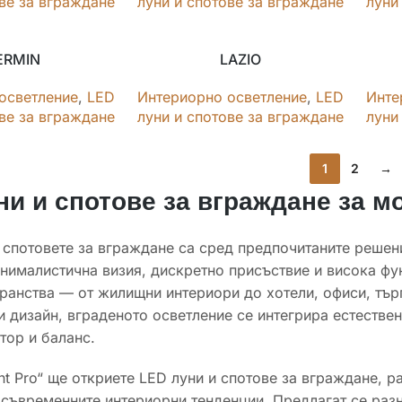
ове за вграждане
луни и спотове за вграждане
луни
ERMIN
LAZIO
осветление
,
LED
Интериорно осветление
,
LED
Инте
ове за вграждане
луни и спотове за вграждане
луни
1
2
→
ни и спотове за вграждане за м
 спотовете за вграждане са сред предпочитаните решен
нималистична визия, дискретно присъствие и висока фу
ранства — от жилищни интериори до хотели, офиси, тър
и дизайн, вграденото осветление се интегрира естестве
стор и баланс.
ght Pro“ ще откриете LED луни и спотове за вграждане, 
 съвременните интериорни тенденции. Предлагат се ра