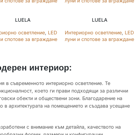
 и спотове за вграждане
луни и спотове за вграждане
LUELA
LUELA
риорно осветление
,
LED
Интериорно осветление
,
LED
 и спотове за вграждане
луни и спотове за вграждане
одерен интериор:
ия в съвременното интериорно осветление. Те
нкционалност, което ги прави подходящи за различни
говски обекти и обществени зони. Благодарение на
но в архитектурата на помещението и създава усещане
разработени с внимание към детайла, качеството на
знообразни форми, размери и конфигурации,