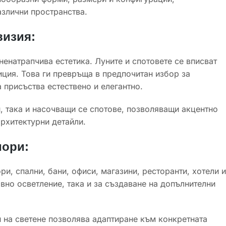
злични пространства.
визия:
ненатрапчива естетика. Луните и спотовете се вписват
иция. Това ги превръща в предпочитан избор за
 присъства естествено и елегантно.
, така и насочващи се спотове, позволяващи акцентно
рхитектурни детайли.
иори:
и, спални, бани, офиси, магазини, ресторанти, хотели и
вно осветление, така и за създаване на допълнителни
 на светене позволява адаптиране към конкретната