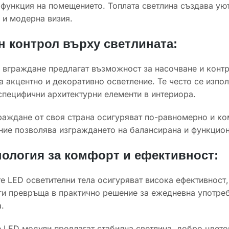
функция на помещението. Топлата светлина създава уют
 и модерна визия.
н контрол върху светлината:
 вграждане предлагат възможност за насочване и контр
 акцентно и декоративно осветление. Те често се изпол
специфични архитектурни елементи в интериора.
раждане от своя страна осигуряват по-равномерно и к
ние позволява изграждането на балансирана и функцион
нология за комфорт и ефективност:
 LED осветителни тела осигуряват висока ефективност,
ги превръща в практично решение за ежедневна употреб
.
 LED модули предлагат стабилна светлина, добро цвето