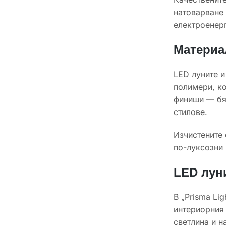
натоварване 
електроенерг
Материа
LED луните и
полимери, ко
финиши — бял
стилове.
Изчистените 
по-луксозни 
LED луни
В „Prisma Li
интериорния 
светлина и н