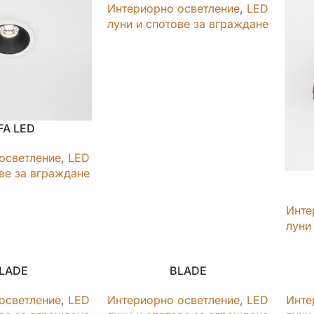
Интериорно осветление
,
LED
луни и спотове за вграждане
FA LED
осветление
,
LED
ове за вграждане
Инте
луни
LADE
BLADE
осветление
,
LED
Интериорно осветление
,
LED
Инте