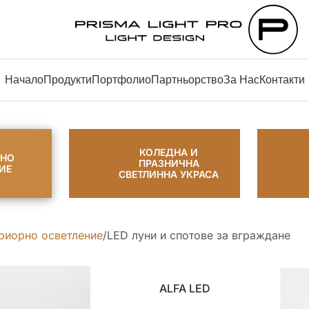
Начало
Продукти
Портфолио
Партньорство
За Нас
Контакти
КОЛЕДНА И
РНО
ПРАЗНИЧНА
ИЕ
СВЕТЛИННА УКРАСА
риорно осветление
LED луни и спотове за вграждане
ALFA LED