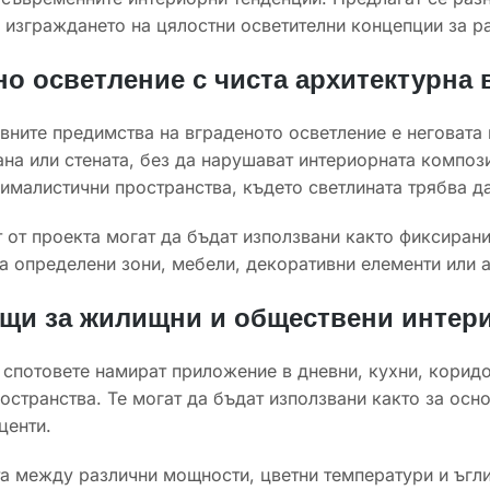
изграждането на цялостни осветителни концепции за ра
о осветление с чиста архитектурна 
вните предимства на вграденото осветление е неговата 
ана или стената, без да нарушават интериорната композ
малистични пространства, където светлината трябва да
 от проекта могат да бъдат използвани както фиксирани
а определени зони, мебели, декоративни елементи или а
щи за жилищни и обществени интер
 спотовете намират приложение в дневни, кухни, коридор
остранства. Те могат да бъдат използвани както за осно
центи.
 между различни мощности, цветни температури и ъгли