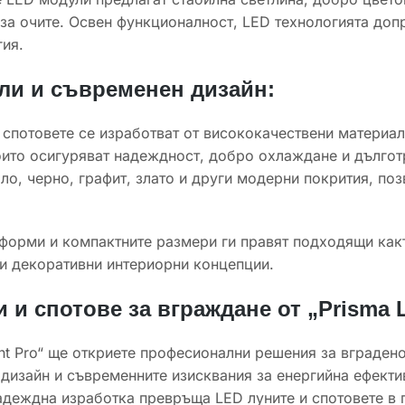
за очите. Освен функционалност, LED технологията доп
ия.
ли и съвременен дизайн:
 спотовете се изработват от висококачествени материа
ито осигуряват надеждност, добро охлаждане и дълготр
о, черно, графит, злато и други модерни покрития, по
форми и компактните размери ги правят подходящи какт
и декоративни интериорни концепции.
 и спотове за вграждане от „Prisma L
ght Pro“ ще откриете професионални решения за вграден
дизайн и съвременните изисквания за енергийна ефекти
адеждна изработка превръща LED луните и спотовете в 