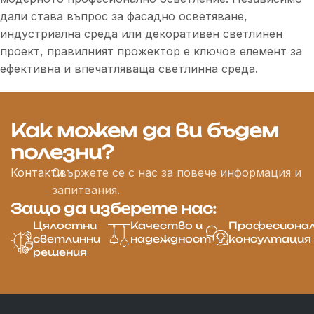
дали става въпрос за фасадно осветяване,
индустриална среда или декоративен светлинен
проект, правилният прожектор е ключов елемент за
ефективна и впечатляваща светлинна среда.
Как можем да ви бъдем
полезни?
Контакти
Свържете се с нас за повече информация и
запитвания.
Защо да изберете нас:
Цялостни
Качество и
Професиона
светлинни
надеждност
консултация
решения