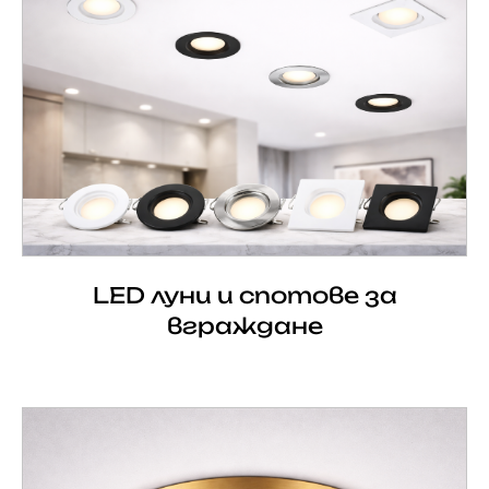
LED луни и спотове за
вграждане