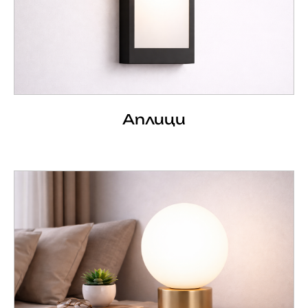
Аплици