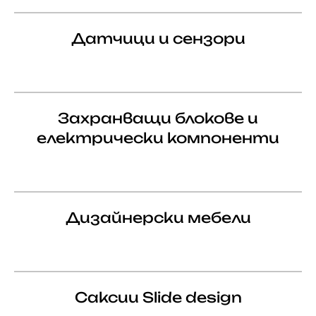
Датчици и сензори
Захранващи блокове и
електрически компоненти
Дизайнерски мебели
Саксии Slide design