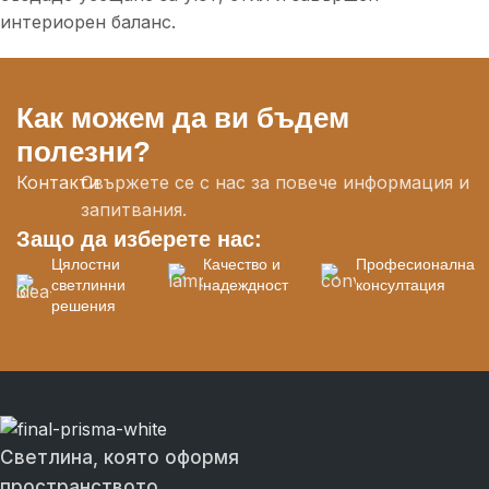
интериорен баланс.
Как можем да ви бъдем
полезни?
Контакти
Свържете се с нас за повече информация и
запитвания.
Защо да изберете нас:
Цялостни
Качество и
Професионална
светлинни
надеждност
консултация
решения
Светлина, която оформя
пространството.