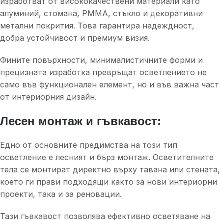
изработват от висококачествени материали като
алуминий, стомана, PMMA, стъкло и декоративни
метални покрития. Това гарантира надеждност,
добра устойчивост и премиум визия.
Фините повърхности, минималистичните форми и
прецизната изработка превръщат осветлението не
само във функционален елемент, но и във важна част
от интериорния дизайн.
Лесен монтаж и гъвкавост:
Едно от основните предимства на този тип
осветление е лесният и бърз монтаж. Осветителните
тела се монтират директно върху тавана или стената,
което ги прави подходящи както за нови интериорни
проекти, така и за реновации.
Тази гъвкавост позволява ефективно осветяване на