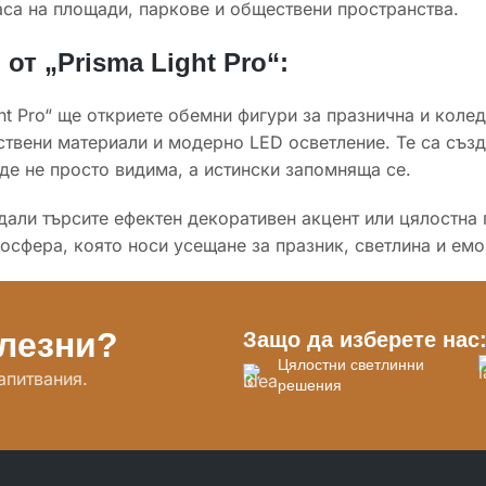
са на площади, паркове и обществени пространства.
от „Prisma Light Pro“:
ght Pro“ ще откриете обемни фигури за празнична и коле
ствени материали и модерно LED осветление. Те са създ
де не просто видима, а истински запомняща се.
али търсите ефектен декоративен акцент или цялостна
осфера, която носи усещане за празник, светлина и емо
олезни?
Защо да изберете нас
Цялостни светлинни
апитвания.
решения