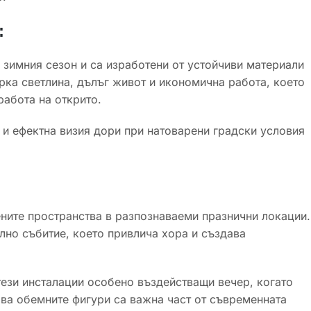
:
зимния сезон и са изработени от устойчиви материали
ка светлина, дълъг живот и икономична работа, което
абота на открито.
т и ефектна визия дори при натоварени градски условия
ните пространства в разпознаваеми празнични локации.
лно събитие, което привлича хора и създава
ези инсталации особено въздействащи вечер, когато
ва обемните фигури са важна част от съвременната