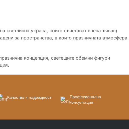
дна светлинна украса, които съчетават впечатляващ
адени за пространства, в които празничната атмосфера
 празнична концепция, светещите обемни фигури
ция.
:
Професионална
Качество и надеждност
консултация