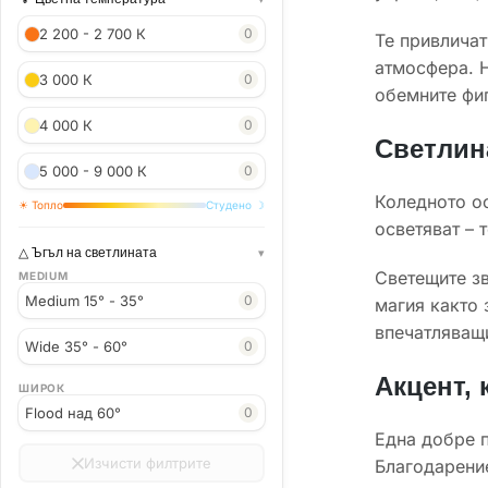
2 200 - 2 700 К
0
Те привличат
атмосфера. Н
3 000 К
0
обемните фиг
4 000 К
0
Светлин
5 000 - 9 000 К
0
Коледното ос
☀ Топло
Студено ☽
осветяват – 
Ъгъл на светлината
Светещите зв
MEDIUM
Medium 15° - 35°
0
магия както 
впечатляващи
Wide 35° - 60°
0
Акцент, 
ШИРОК
Flood над 60°
0
Една добре п
Изчисти филтрите
Благодарение