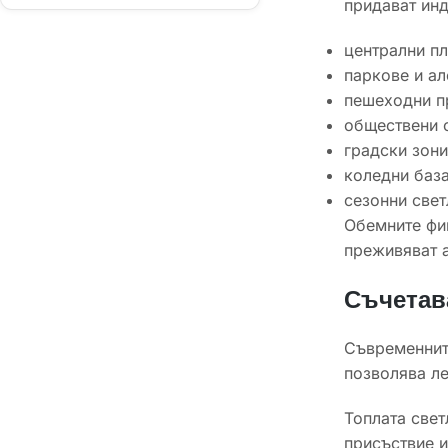
придават инд
централни п
паркове и ал
пешеходни п
обществени 
градски зони
коледни база
сезонни свет
Обемните фиг
преживяват а
Съчетав
Съвременните
позволява ле
Топлата свет
присъствие и