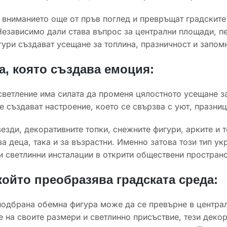
 вниманието още от пръв поглед и превръщат градските
езависимо дали става въпрос за централни площади, п
ури създават усещане за топлина, празничност и запом
а, която създава емоция:
ветление има силата да променя цялостното усещане за
те създават настроение, което се свързва с уют, празни
езди, декоративните топки, снежните фигури, арките и
за деца, така и за възрастни. Именно затова този тип ук
 светлинни инсталации в открити обществени пространс
който преобразява градската среда:
одбрана обемна фигура може да се превърне в централ
 на своите размери и светлинно присъствие, тези декор