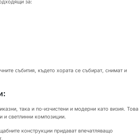
подходящи за:
чните събития, където хората се събират, снимат и
и:
казни, така и по-изчистени и модерни като визия. Това
и и светлинни композиции.
ащабните конструкции придават впечатляващо
.