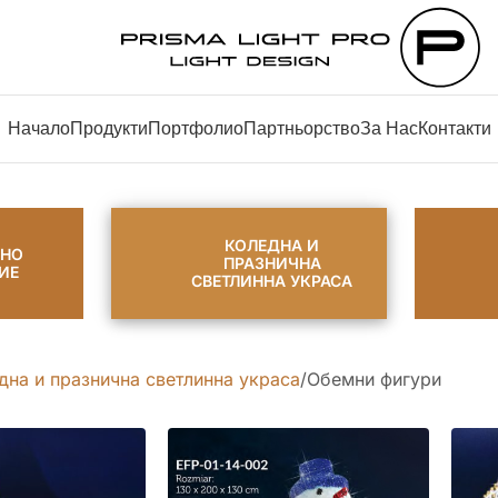
Начало
Продукти
Портфолио
Партньорство
За Нас
Контакти
КОЛЕДНА И
РНО
ПРАЗНИЧНА
ИЕ
СВЕТЛИННА УКРАСА
дна и празнична светлинна украса
Обемни фигури