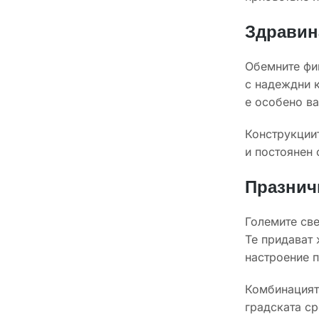
Здравин
Обемните фиг
с надеждни к
е особено ва
Конструкциит
и постоянен 
Празнич
Големите све
Те придават 
настроение п
Комбинацията
градската ср