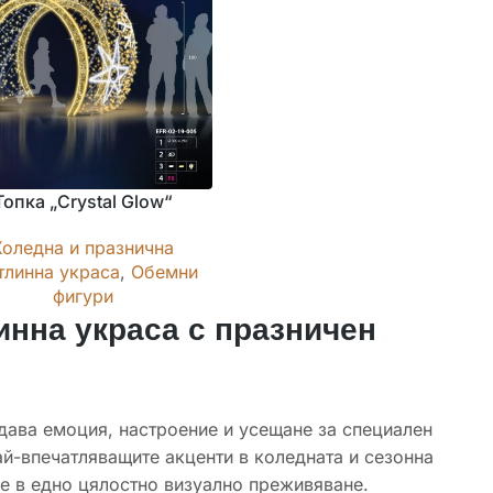
Топка „Crystal Glow“
Коледна и празнична
тлинна украса
,
Обемни
фигури
нна украса с празничен
здава емоция, настроение и усещане за специален
й-впечатляващите акценти в коледната и сезонна
е в едно цялостно визуално преживяване.