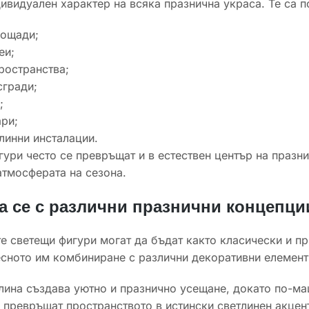
ивидуален характер на всяка празнична украса. Те са 
лощади;
еи;
ространства;
сгради;
;
ри;
линни инсталации.
ури често се превръщат и в естествен център на празни
тмосферата на сезона.
а се с различни празнични концепци
 светещи фигури могат да бъдат както класически и при
сното им комбиниране с различни декоративни елемент
лина създава уютно и празнично усещане, докато по-м
 превръщат пространството в истински светлинен акцент