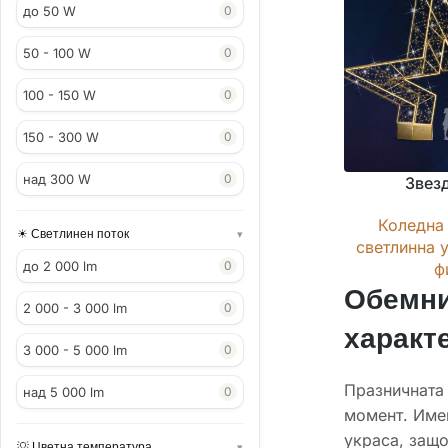
до 50 W
0
50 - 100 W
0
100 - 150 W
0
150 - 300 W
0
над 300 W
0
Звез
Коледна 
Светлинен поток
светлинна 
до 2 000 lm
0
ф
Обемни
2 000 - 3 000 lm
0
характ
3 000 - 5 000 lm
0
Празничната 
над 5 000 lm
0
момент. Имен
украса, защо
Цветна температура