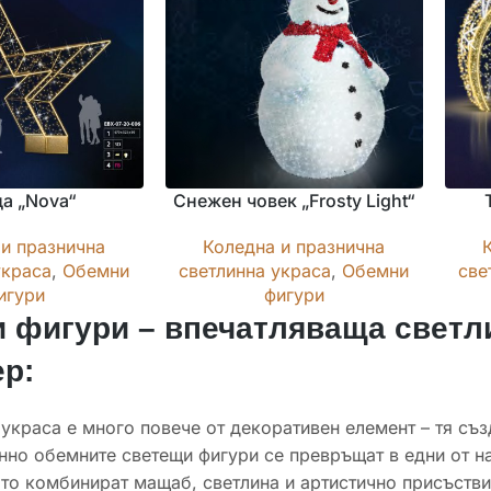
да „Nova“
Снежен човек „Frosty Light“
и празнична
Коледна и празнична
украса
,
Обемни
светлинна украса
,
Обемни
све
игури
фигури
 фигури – впечатляваща светли
ер:
украса е много повече от декоративен елемент – тя съ
но обемните светещи фигури се превръщат в едни от на
то комбинират мащаб, светлина и артистично присъстви