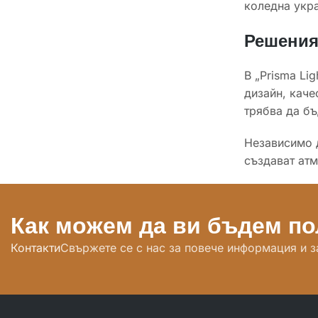
коледна укра
Решения 
В „Prisma Li
дизайн, каче
трябва да бъ
Независимо д
създават атм
Как можем да ви бъдем п
Контакти
Свържете се с нас за повече информация и з